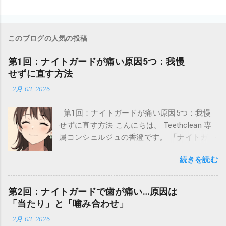
このブログの人気の投稿
第1回：ナイトガードが痛い原因5つ：我慢
せずに直す方法
-
2月 03, 2026
第1回：ナイトガードが痛い原因5つ：我慢
せずに直す方法 こんにちは。 Teethclean 専
属コンシェルジュの香澄です。 「ナイトガー
ドを付けたら痛い…」「朝になると歯がズー
続きを読む
ンとする…」そんなとき、つい「慣れれば大
丈夫かな？」って我慢しちゃう方、とても多
いんです。 でも実は、痛みにはちゃんと理由
第2回：ナイトガードで歯が痛い…原因は
があって、放っておくと悪化してしまうこと
「当たり」と「噛み合わせ」
もあります。 この記事では、ナイトガードの
-
2月 03, 2026
痛みの原因を“よくある順”に5つに整理して、